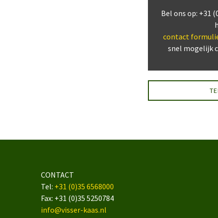
Bel ons op: +31 (
contact formuli
snel mogelijk 
T
CONTACT
Tel:
+31 (0)35 6568000
Fax: +31 (0)35 5250784
info@visser-kaas.nl