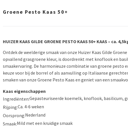
Groene Pesto Kaas 50+
HUIZER KAAS GILDE GROENE PESTO KAAS
50+ KAAS – ca. 4,5k
Ontdek de weelderige smaak van onze Huizer Kaas Gilde Groene 
opvallend grasgroene kleur, is doordrenkt met knoflook en basi
smaakervaring. De harmonieuze combinatie van groene pesto en
keuze voor bij de borrel of als aanvulling op Italiaanse gerechten
smaken van onze Groene Pesto Kaas en geniet van een smaakvoll
Kaas eigenschappen
Gepasteuriseerde koemelk, knoflook, basilicum, gr
Ingrediënten:
Ca. 4-6 weken
Rijping:
Nederland
Oorsprong:
Mild met een kruidige smaak
Smaak: