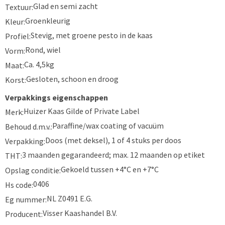
Glad en semi zacht
Textuur:
Groenkleurig
Kleur:
Stevig, met groene pesto in de kaas
Profiel:
Rond, wiel
Vorm:
Ca. 4,5kg
Maat:
Gesloten, schoon en droog
Korst:
Verpakkings eigenschappen
Huizer Kaas Gilde of Private Label
Merk:
Paraffine/wax coating of vacuüm
Behoud d.m.v.:
Doos (met deksel), 1 of 4 stuks per doos
Verpakking:
3 maanden gegarandeerd; max. 12 maanden op etiket
THT:
Gekoeld tussen +4°C en +7°C
Opslag conditie:
0406
Hs code:
NL Z0491 E.G.
Eg nummer:
Visser Kaashandel B.V.
Producent: