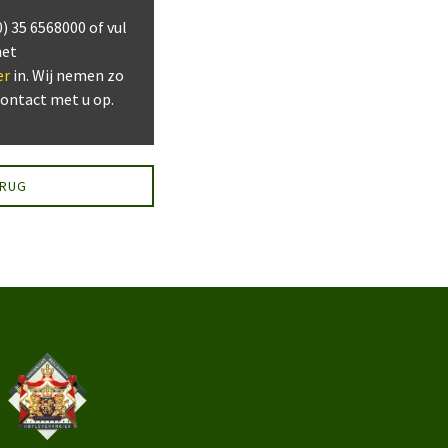
0) 35 6568000 of vul
het
er
in. Wij nemen zo
contact met u op.
ERUG