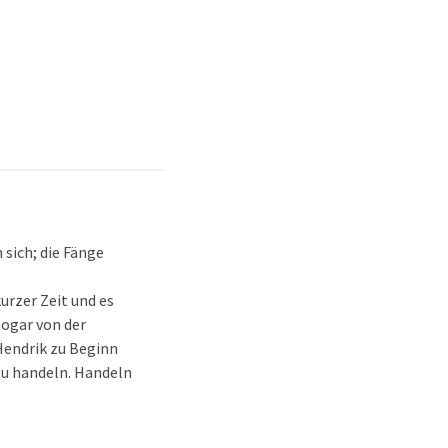
sich; die Fänge
urzer Zeit und es
sogar von der
Hendrik zu Beginn
zu handeln. Handeln