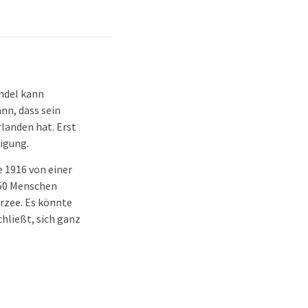
andel kann
nn, dass sein
landen hat. Erst
igung.
 1916 von einer
 50 Menschen
erzee. Es könnte
chließt, sich ganz