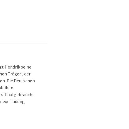
t Hendrik seine
hen Träger‘, der
hen. Die Deutschen
bleiben
rrat aufgebraucht
e neue Ladung